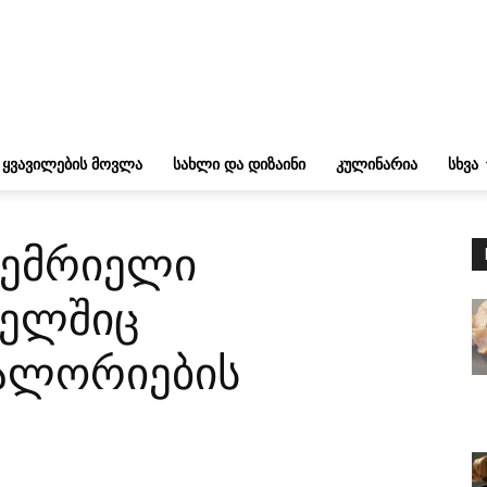
ᲧᲕᲐᲕᲘᲚᲔᲑᲘᲡ ᲛᲝᲕᲚᲐ
ᲡᲐᲮᲚᲘ ᲓᲐ ᲓᲘᲖᲐᲘᲜᲘ
ᲙᲣᲚᲘᲜᲐᲠᲘᲐ
ᲡᲮᲕᲐ
 გემრიელი
მელშიც
კალორიების