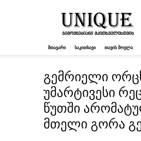
UNIQUE.GE
ᲛᲗᲐᲕᲐᲠᲘ
ᲡᲐᲙᲘᲗᲮᲐᲕᲘ
ᲗᲐᲕᲘᲡ ᲛᲝᲕᲚᲐ
გემრიელი ორც
უმარტივესი რეც
წუთში არომატ
მთელი გორა გე