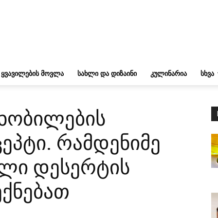
ᲧᲕᲐᲕᲘᲚᲔᲑᲘᲡ ᲛᲝᲕᲚᲐ
ᲡᲐᲮᲚᲘ ᲓᲐ ᲓᲘᲖᲐᲘᲜᲘ
ᲙᲣᲚᲘᲜᲐᲠᲘᲐ
ᲡᲮᲕᲐ
ხობილების
ეპტი. რამდენიმე
ული დესერტის
ქნებათ