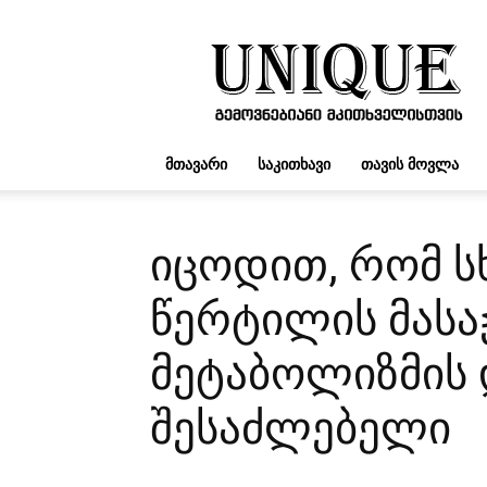
UNIQUE.GE
ᲛᲗᲐᲕᲐᲠᲘ
ᲡᲐᲙᲘᲗᲮᲐᲕᲘ
ᲗᲐᲕᲘᲡ ᲛᲝᲕᲚᲐ
იცოდით, რომ ს
წერტილის მასა
მეტაბოლიზმის 
შესაძლებელი