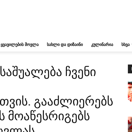
ᲧᲕᲐᲕᲘᲚᲔᲑᲘᲡ ᲛᲝᲕᲚᲐ
ᲡᲐᲮᲚᲘ ᲓᲐ ᲓᲘᲖᲐᲘᲜᲘ
ᲙᲣᲚᲘᲜᲐᲠᲘᲐ
ᲡᲮᲕᲐ
საშუალება ჩვენი
თვის. გააძლიერებს
ს მოაწესრიგებს
ცვლას