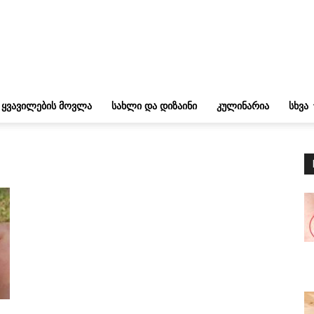
ᲧᲕᲐᲕᲘᲚᲔᲑᲘᲡ ᲛᲝᲕᲚᲐ
ᲡᲐᲮᲚᲘ ᲓᲐ ᲓᲘᲖᲐᲘᲜᲘ
ᲙᲣᲚᲘᲜᲐᲠᲘᲐ
ᲡᲮᲕᲐ