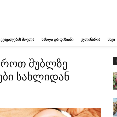
ᲧᲕᲐᲕᲘᲚᲔᲑᲘᲡ ᲛᲝᲕᲚᲐ
ᲡᲐᲮᲚᲘ ᲓᲐ ᲓᲘᲖᲐᲘᲜᲘ
ᲙᲣᲚᲘᲜᲐᲠᲘᲐ
ᲡᲮᲕᲐ
ოროთ შუბლზე
ები სახლიდან