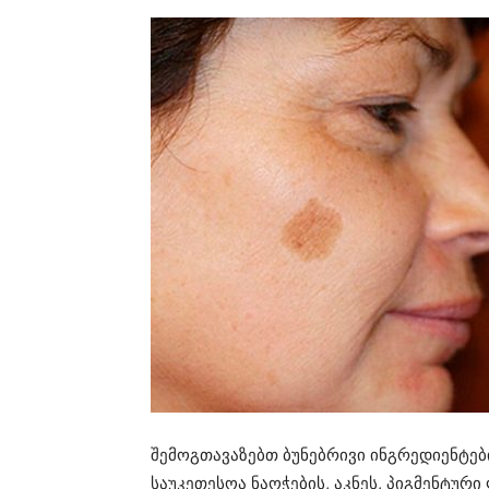
შემოგთავაზებთ ბუნებრივი ინგრედიენტე
საუკეთესოა ნაოჭების, აკნეს, პიგმენტური