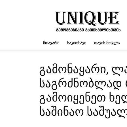
UNIQUE.GE
ᲛᲗᲐᲕᲐᲠᲘ
ᲡᲐᲙᲘᲗᲮᲐᲕᲘ
ᲗᲐᲕᲘᲡ ᲛᲝᲕᲚᲐ
გამონაყარი, ლა
საგრძნობლად 
გამოიყენეთ ხე
საშინაო საშუა