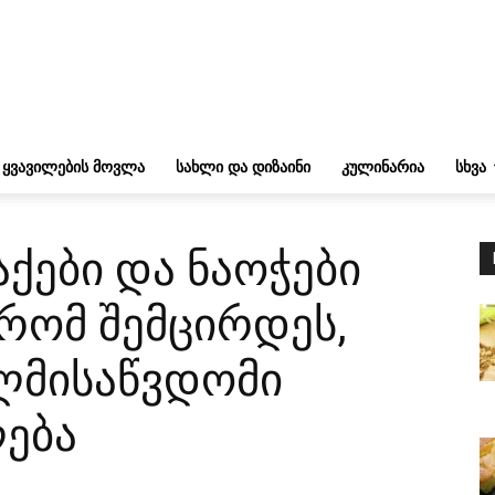
ᲧᲕᲐᲕᲘᲚᲔᲑᲘᲡ ᲛᲝᲕᲚᲐ
ᲡᲐᲮᲚᲘ ᲓᲐ ᲓᲘᲖᲐᲘᲜᲘ
ᲙᲣᲚᲘᲜᲐᲠᲘᲐ
ᲡᲮᲕᲐ
ქები და ნაოჭები
რომ შემცირდეს,
ლმისაწვდომი
ლება