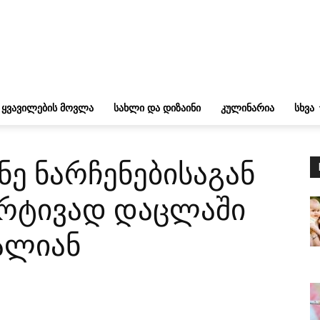
ᲧᲕᲐᲕᲘᲚᲔᲑᲘᲡ ᲛᲝᲕᲚᲐ
ᲡᲐᲮᲚᲘ ᲓᲐ ᲓᲘᲖᲐᲘᲜᲘ
ᲙᲣᲚᲘᲜᲐᲠᲘᲐ
ᲡᲮᲕᲐ
ნე ნარჩენებისაგან
არტივად დაცლაში
ძალიან