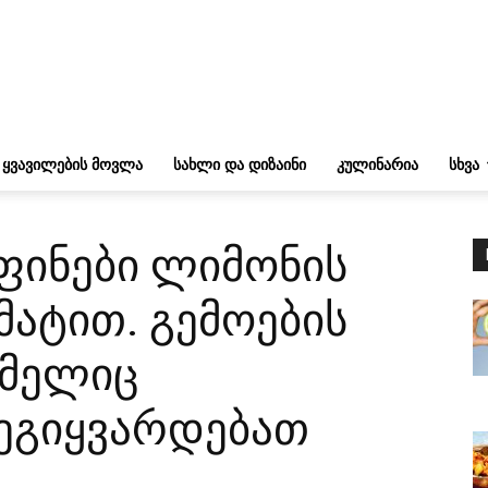
ᲧᲕᲐᲕᲘᲚᲔᲑᲘᲡ ᲛᲝᲕᲚᲐ
ᲡᲐᲮᲚᲘ ᲓᲐ ᲓᲘᲖᲐᲘᲜᲘ
ᲙᲣᲚᲘᲜᲐᲠᲘᲐ
ᲡᲮᲕᲐ
ფინები ლიმონის
მატით. გემოების
ომელიც
ეგიყვარდებათ