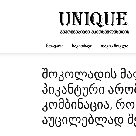
UNIQUE.GE
ᲛᲗᲐᲕᲐᲠᲘ
ᲡᲐᲙᲘᲗᲮᲐᲕᲘ
ᲗᲐᲕᲘᲡ ᲛᲝᲕᲚᲐ
შოკოლადის მა
პიკანტური არო
კომბინაცია, რ
აუცილებლად შ