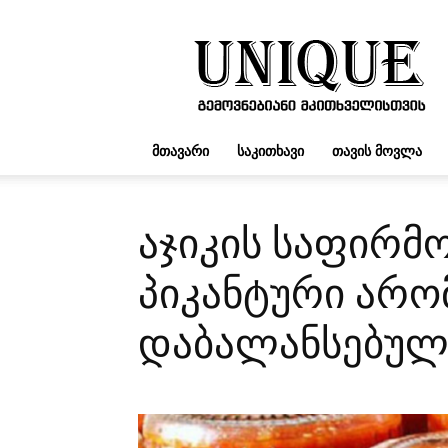
UNIQUE.GE
ᲛᲗᲐᲕᲐᲠᲘ
ᲡᲐᲙᲘᲗᲮᲐᲕᲘ
ᲗᲐᲕᲘᲡ ᲛᲝᲕᲚᲐ
აჯიკის საფირმო
პიკანტური არო
დაბალანსებულ