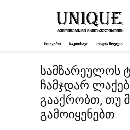
UNIQUE.GE
ᲛᲗᲐᲕᲐᲠᲘ
ᲡᲐᲙᲘᲗᲮᲐᲕᲘ
ᲗᲐᲕᲘᲡ ᲛᲝᲕᲚᲐ
სამზარეულოს ტ
ჩამჯდარ ლაქებ
გააქრობთ, თუ 
გამოიყენებთ