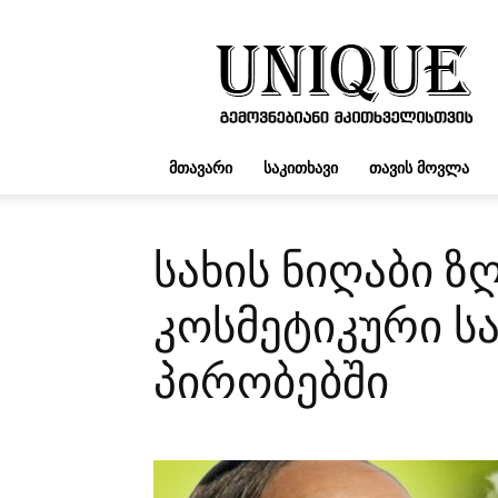
UNIQUE.GE
ᲛᲗᲐᲕᲐᲠᲘ
ᲡᲐᲙᲘᲗᲮᲐᲕᲘ
ᲗᲐᲕᲘᲡ ᲛᲝᲕᲚᲐ
სახის ნიღაბი ზ
კოსმეტიკური ს
პირობებში