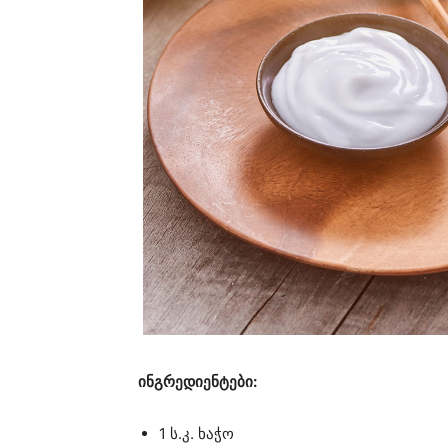
ინგრედიენტები:
1 ს.კ. ხაჭო