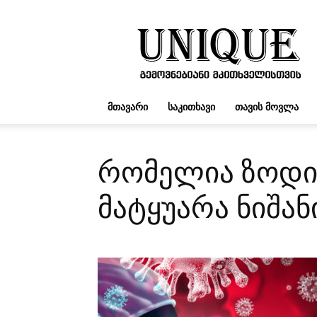
UNIQUE.GE
ᲛᲗᲐᲕᲐᲠᲘ
ᲡᲐᲙᲘᲗᲮᲐᲕᲘ
ᲗᲐᲕᲘᲡ ᲛᲝᲕᲚᲐ
რომელია ზოდია
მატყუარა ნიშან