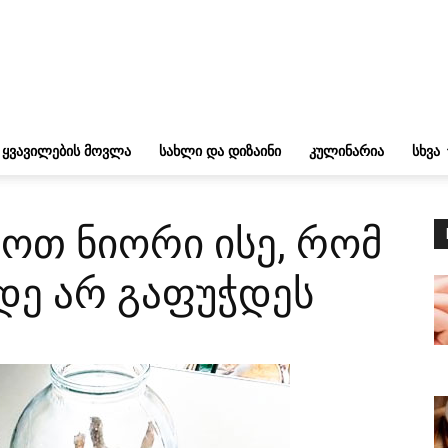
ᲧᲕᲐᲕᲘᲚᲔᲑᲘᲡ ᲛᲝᲕᲚᲐ
ᲡᲐᲮᲚᲘ ᲓᲐ ᲓᲘᲖᲐᲘᲜᲘ
ᲙᲣᲚᲘᲜᲐᲠᲘᲐ
ᲡᲮᲕᲐ
ოთ ნიორი ისე, რომ
დე არ გაფუჭდეს