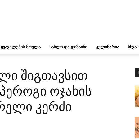
ᲧᲕᲐᲕᲘᲚᲔᲑᲘᲡ ᲛᲝᲕᲚᲐ
ᲡᲐᲮᲚᲘ ᲓᲐ ᲓᲘᲖᲐᲘᲜᲘ
ᲙᲣᲚᲘᲜᲐᲠᲘᲐ
ᲡᲮᲕᲐ
ლი შიგთავსით
 პეროგი ოჯახის
არელი კერძი