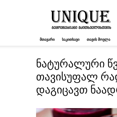
UNIQUE.GE
ᲛᲗᲐᲕᲐᲠᲘ
ᲡᲐᲙᲘᲗᲮᲐᲕᲘ
ᲗᲐᲕᲘᲡ ᲛᲝᲕᲚᲐ
ნატურალური წვ
თავისუფალ რა
დაგიცავთ ნაად