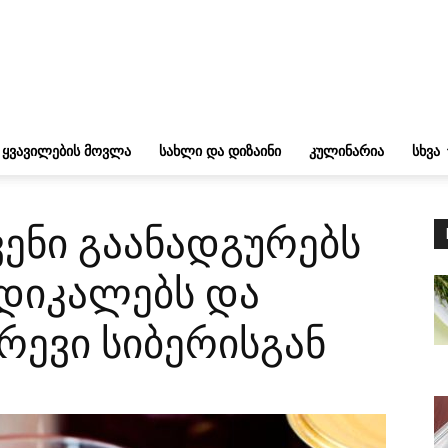
ᲧᲕᲐᲕᲘᲚᲔᲑᲘᲡ ᲛᲝᲕᲚᲐ
ᲡᲐᲮᲚᲘ ᲓᲐ ᲓᲘᲖᲐᲘᲜᲘ
ᲙᲣᲚᲘᲜᲐᲠᲘᲐ
ᲡᲮᲕᲐ
ენი გაანადგურებს
დიკალებს და
რევი სიბერისგან