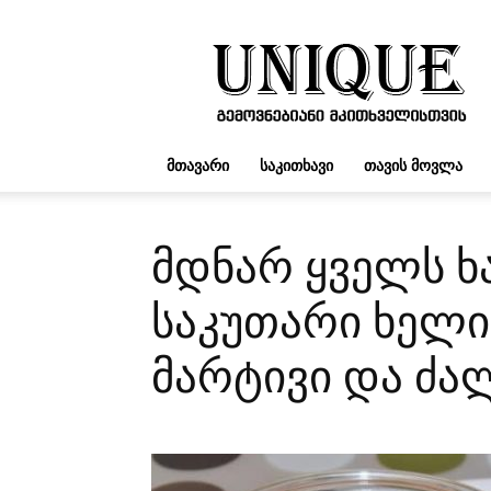
UNIQUE.GE
ᲛᲗᲐᲕᲐᲠᲘ
ᲡᲐᲙᲘᲗᲮᲐᲕᲘ
ᲗᲐᲕᲘᲡ ᲛᲝᲕᲚᲐ
მდნარ ყველს ხა
საკუთარი ხელი
მარტივი და ძა