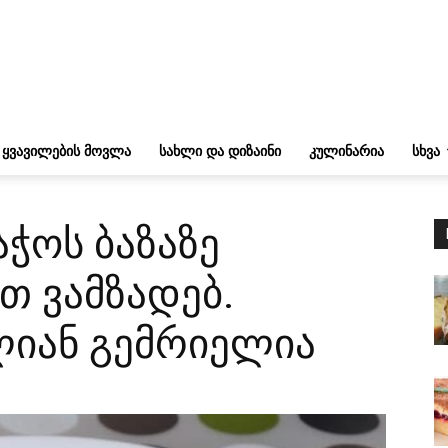
ᲧᲕᲐᲕᲘᲚᲔᲑᲘᲡ ᲛᲝᲕᲚᲐ
ᲡᲐᲮᲚᲘ ᲓᲐ ᲓᲘᲖᲐᲘᲜᲘ
ᲙᲣᲚᲘᲜᲐᲠᲘᲐ
ᲡᲮᲕᲐ
ჭოს ბაზაზე
თ ვამზადებ.
ლიან გემრიელია