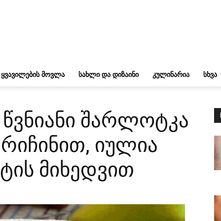
ᲧᲕᲐᲕᲘᲚᲔᲑᲘᲡ ᲛᲝᲕᲚᲐ
ᲡᲐᲮᲚᲘ ᲓᲐ ᲓᲘᲖᲐᲘᲜᲘ
ᲙᲣᲚᲘᲜᲐᲠᲘᲐ
ᲡᲮᲕᲐ
 წვნიანი შარლოტკა
რიჩინით, იულია
პტის მიხედვით