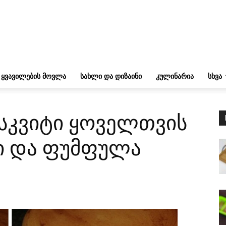
ᲧᲕᲐᲕᲘᲚᲔᲑᲘᲡ ᲛᲝᲕᲚᲐ
ᲡᲐᲮᲚᲘ ᲓᲐ ᲓᲘᲖᲐᲘᲜᲘ
ᲙᲣᲚᲘᲜᲐᲠᲘᲐ
ᲡᲮᲕᲐ
ისკვიტი ყოველთვის
ი და ფუმფულა