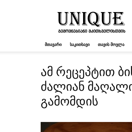
UNIQUE.GE
ᲛᲗᲐᲕᲐᲠᲘ
ᲡᲐᲙᲘᲗᲮᲐᲕᲘ
ᲗᲐᲕᲘᲡ ᲛᲝᲕᲚᲐ
ამ რეცეპტით ბ
ძალიან მაღალ
გამომდის