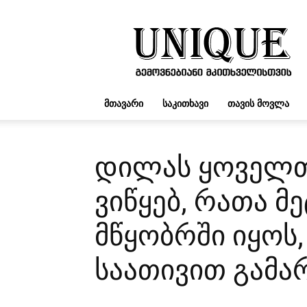
UNIQUE.GE
ᲛᲗᲐᲕᲐᲠᲘ
ᲡᲐᲙᲘᲗᲮᲐᲕᲘ
ᲗᲐᲕᲘᲡ ᲛᲝᲕᲚᲐ
დილას ყოველთვ
ვიწყებ, რათა 
მწყობრში იყოს,
საათივით გამა