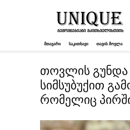
UNIQUE.GE
ᲛᲗᲐᲕᲐᲠᲘ
ᲡᲐᲙᲘᲗᲮᲐᲕᲘ
ᲗᲐᲕᲘᲡ ᲛᲝᲕᲚᲐ
თოვლის გუნდა 
სიმსუბუქით გა
რომელიც პირში