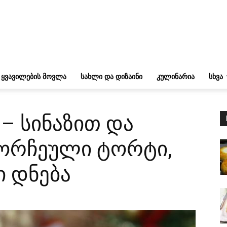
ᲧᲕᲐᲕᲘᲚᲔᲑᲘᲡ ᲛᲝᲕᲚᲐ
ᲡᲐᲮᲚᲘ ᲓᲐ ᲓᲘᲖᲐᲘᲜᲘ
ᲙᲣᲚᲘᲜᲐᲠᲘᲐ
ᲡᲮᲕᲐ
– სინაზით და
მორჩეული ტორტი,
 დნება