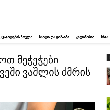
ᲧᲕᲐᲕᲘᲚᲔᲑᲘᲡ ᲛᲝᲕᲚᲐ
ᲡᲐᲮᲚᲘ ᲓᲐ ᲓᲘᲖᲐᲘᲜᲘ
ᲙᲣᲚᲘᲜᲐᲠᲘᲐ
ᲡᲮᲕᲐ
თ მეჭეჭები
ვეში ვაშლის ძმრის