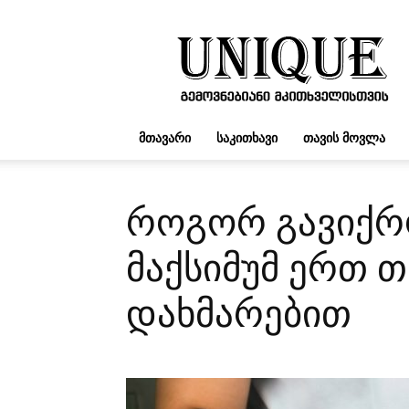
UNIQUE.GE
ᲛᲗᲐᲕᲐᲠᲘ
ᲡᲐᲙᲘᲗᲮᲐᲕᲘ
ᲗᲐᲕᲘᲡ ᲛᲝᲕᲚᲐ
როგორ გავიქრო
მაქსიმუმ ერთ თ
დახმარებით