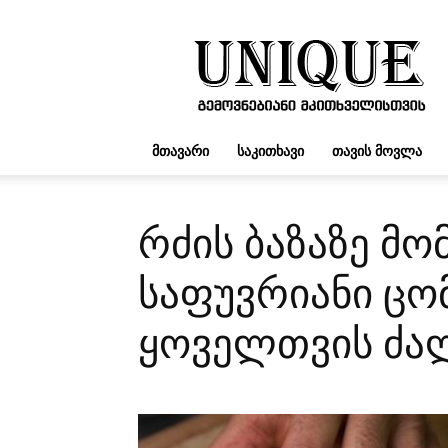
UNIQUE.GE
ᲛᲗᲐᲕᲐᲠᲘ
ᲡᲐᲙᲘᲗᲮᲐᲕᲘ
ᲗᲐᲕᲘᲡ ᲛᲝᲕᲚᲐ
რძის ბაზაზე მ
საფუვრიანი ცო
ყოველთვის ძალ