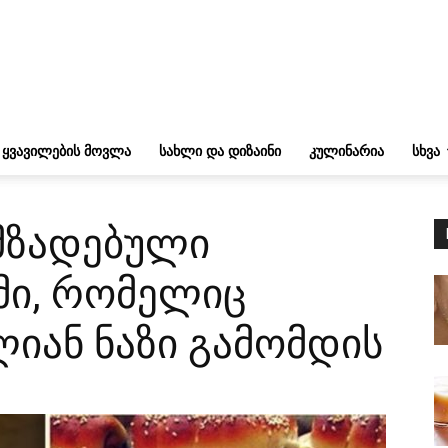
ᲧᲕᲐᲕᲘᲚᲔᲑᲘᲡ ᲛᲝᲕᲚᲐ
ᲡᲐᲮᲚᲘ ᲓᲐ ᲓᲘᲖᲐᲘᲜᲘ
ᲙᲣᲚᲘᲜᲐᲠᲘᲐ
ᲡᲮᲕᲐ
ომზადებული
მი, რომელიც
იან ნაზი გამომდის