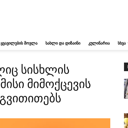
ᲧᲕᲐᲕᲘᲚᲔᲑᲘᲡ ᲛᲝᲕᲚᲐ
ᲡᲐᲮᲚᲘ ᲓᲐ ᲓᲘᲖᲐᲘᲜᲘ
ᲙᲣᲚᲘᲜᲐᲠᲘᲐ
ᲡᲮᲕᲐ
ლიც სისხლის
მისი მიმოქცევის
იგვითითებს