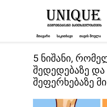
UNIQUE.GE
ᲛᲗᲐᲕᲐᲠᲘ
ᲡᲐᲙᲘᲗᲮᲐᲕᲘ
ᲗᲐᲕᲘᲡ ᲛᲝᲕᲚᲐ
5 ნიშანი, რომე
შედედებაზე და 
შეფერხებაზე მ