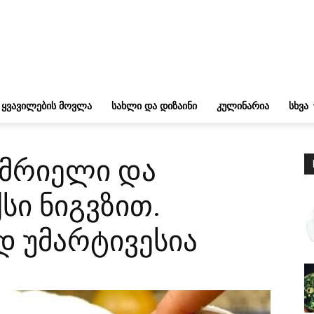
ᲧᲕᲐᲕᲘᲚᲔᲑᲘᲡ ᲛᲝᲕᲚᲐ
ᲡᲐᲮᲚᲘ ᲓᲐ ᲓᲘᲖᲐᲘᲜᲘ
ᲙᲣᲚᲘᲜᲐᲠᲘᲐ
ᲡᲮᲕᲐ
გემრიელი და
სი ნიგვზით.
 უმარტივესია