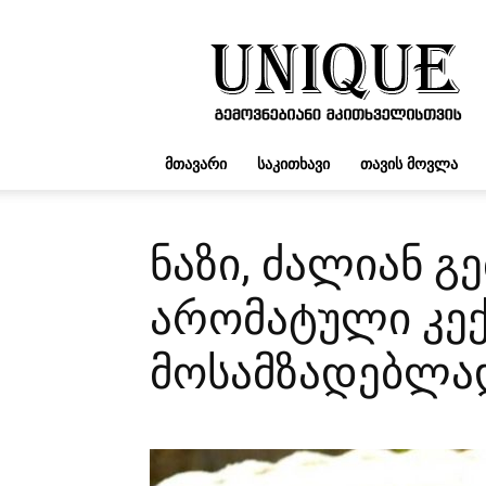
UNIQUE.GE
ᲛᲗᲐᲕᲐᲠᲘ
ᲡᲐᲙᲘᲗᲮᲐᲕᲘ
ᲗᲐᲕᲘᲡ ᲛᲝᲕᲚᲐ
ნაზი, ძალიან 
არომატული კექ
მოსამზადებლად