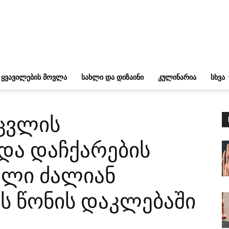
ᲧᲕᲐᲕᲘᲚᲔᲑᲘᲡ ᲛᲝᲕᲚᲐ
ᲡᲐᲮᲚᲘ ᲓᲐ ᲓᲘᲖᲐᲘᲜᲘ
ᲙᲣᲚᲘᲜᲐᲠᲘᲐ
ᲡᲮᲕᲐ
ცვლის
 და დაჩქარების
მელი ძალიან
ს წონის დაკლებაში