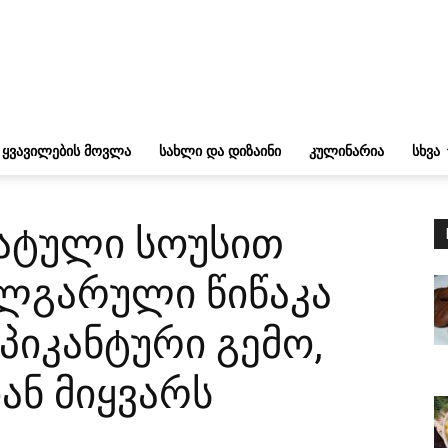
ᲧᲕᲐᲕᲘᲚᲔᲑᲘᲡ ᲛᲝᲕᲚᲐ
ᲡᲐᲮᲚᲘ ᲓᲐ ᲓᲘᲖᲐᲘᲜᲘ
ᲙᲣᲚᲘᲜᲐᲠᲘᲐ
ᲡᲮᲕᲐ
ატული სოუსით
ლგარული წიწაკა
პიკანტური გემო,
ნ მიყვარს