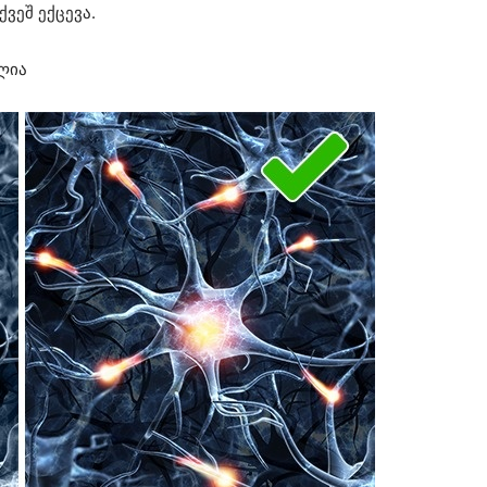
ქვეშ ექცევა.
ლია