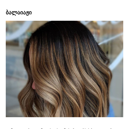
ბალაიაჟი