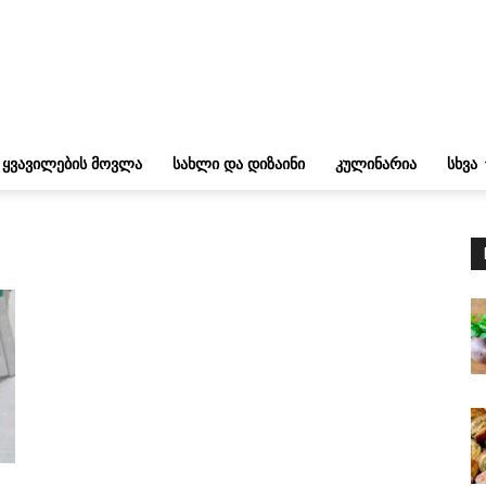
ᲧᲕᲐᲕᲘᲚᲔᲑᲘᲡ ᲛᲝᲕᲚᲐ
ᲡᲐᲮᲚᲘ ᲓᲐ ᲓᲘᲖᲐᲘᲜᲘ
ᲙᲣᲚᲘᲜᲐᲠᲘᲐ
ᲡᲮᲕᲐ