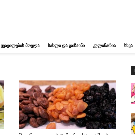
ᲧᲕᲐᲕᲘᲚᲔᲑᲘᲡ ᲛᲝᲕᲚᲐ
ᲡᲐᲮᲚᲘ ᲓᲐ ᲓᲘᲖᲐᲘᲜᲘ
ᲙᲣᲚᲘᲜᲐᲠᲘᲐ
ᲡᲮᲕᲐ