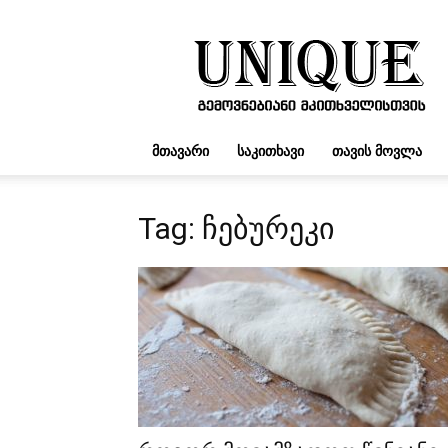
UNIQUE.GE
ᲛᲗᲐᲕᲐᲠᲘ
ᲡᲐᲙᲘᲗᲮᲐᲕᲘ
ᲗᲐᲕᲘᲡ ᲛᲝᲕᲚᲐ
Tag: ჩებურეკი