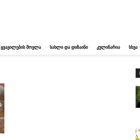
ᲧᲕᲐᲕᲘᲚᲔᲑᲘᲡ ᲛᲝᲕᲚᲐ
ᲡᲐᲮᲚᲘ ᲓᲐ ᲓᲘᲖᲐᲘᲜᲘ
ᲙᲣᲚᲘᲜᲐᲠᲘᲐ
ᲡᲮᲕᲐ