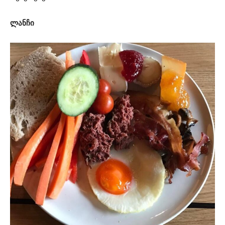
ლანჩი