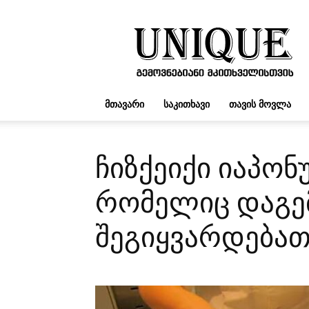
UNIQUE.GE
ᲛᲗᲐᲕᲐᲠᲘ
ᲡᲐᲙᲘᲗᲮᲐᲕᲘ
ᲗᲐᲕᲘᲡ ᲛᲝᲕᲚᲐ
ჩიზქეიქი იაპონ
რომელიც დაგე
შეგიყვარდება