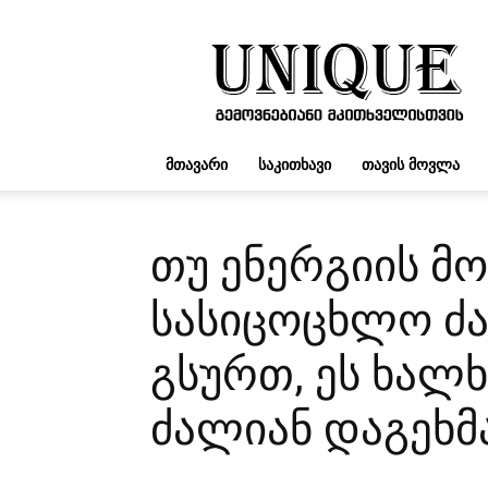
UNIQUE.GE
ᲛᲗᲐᲕᲐᲠᲘ
ᲡᲐᲙᲘᲗᲮᲐᲕᲘ
ᲗᲐᲕᲘᲡ ᲛᲝᲕᲚᲐ
თუ ენერგიის მო
სასიცოცხლო ძა
გსურთ, ეს ხალ
ძალიან დაგეხმ