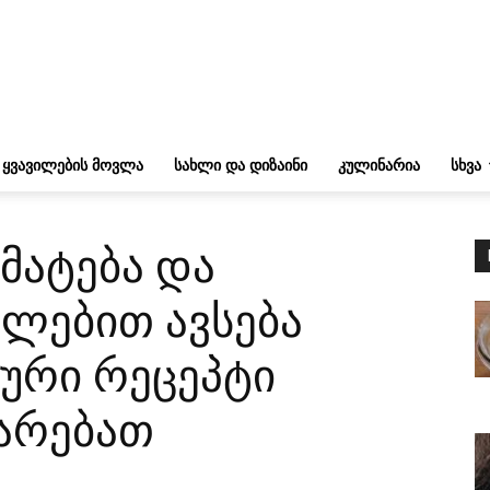
ᲧᲕᲐᲕᲘᲚᲔᲑᲘᲡ ᲛᲝᲕᲚᲐ
ᲡᲐᲮᲚᲘ ᲓᲐ ᲓᲘᲖᲐᲘᲜᲘ
ᲙᲣᲚᲘᲜᲐᲠᲘᲐ
ᲡᲮᲕᲐ
მატება და
ლებით ავსება
ხური რეცეპტი
არებათ