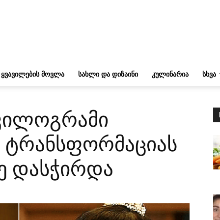
ᲧᲕᲐᲕᲘᲚᲔᲑᲘᲡ ᲛᲝᲕᲚᲐ
ᲡᲐᲮᲚᲘ ᲓᲐ ᲓᲘᲖᲐᲘᲜᲘ
ᲙᲣᲚᲘᲜᲐᲠᲘᲐ
ᲡᲮᲕᲐ
 კილოგრამი
ს ტრანსფორმაციას
ე დასჭირდა