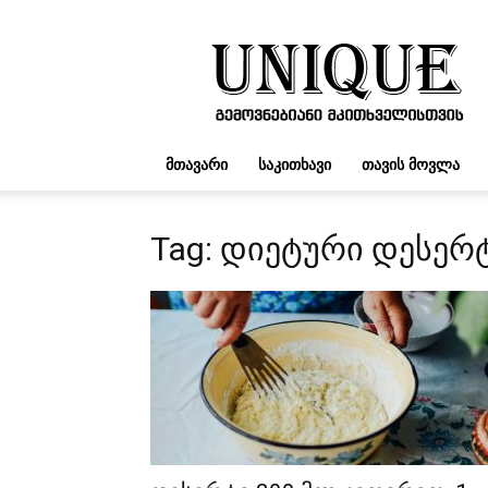
UNIQUE.GE
ᲛᲗᲐᲕᲐᲠᲘ
ᲡᲐᲙᲘᲗᲮᲐᲕᲘ
ᲗᲐᲕᲘᲡ ᲛᲝᲕᲚᲐ
Tag: დიეტური დესერ