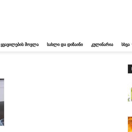
ᲧᲕᲐᲕᲘᲚᲔᲑᲘᲡ ᲛᲝᲕᲚᲐ
ᲡᲐᲮᲚᲘ ᲓᲐ ᲓᲘᲖᲐᲘᲜᲘ
ᲙᲣᲚᲘᲜᲐᲠᲘᲐ
ᲡᲮᲕᲐ