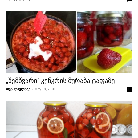
„შემწვარი“ კენკრის მურაბა ტაფაზე
თეა გუბელაძე
-
May 18, 2020
0