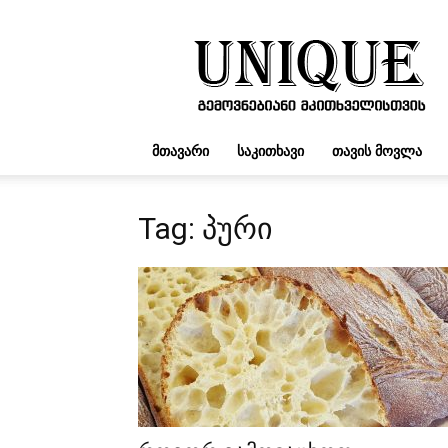
UNIQUE.GE
ᲛᲗᲐᲕᲐᲠᲘ
ᲡᲐᲙᲘᲗᲮᲐᲕᲘ
ᲗᲐᲕᲘᲡ ᲛᲝᲕᲚᲐ
Tag: პური