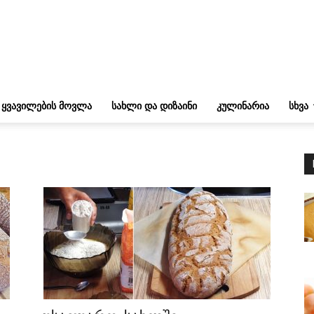
ᲧᲕᲐᲕᲘᲚᲔᲑᲘᲡ ᲛᲝᲕᲚᲐ
ᲡᲐᲮᲚᲘ ᲓᲐ ᲓᲘᲖᲐᲘᲜᲘ
ᲙᲣᲚᲘᲜᲐᲠᲘᲐ
ᲡᲮᲕᲐ