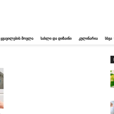
ᲧᲕᲐᲕᲘᲚᲔᲑᲘᲡ ᲛᲝᲕᲚᲐ
ᲡᲐᲮᲚᲘ ᲓᲐ ᲓᲘᲖᲐᲘᲜᲘ
ᲙᲣᲚᲘᲜᲐᲠᲘᲐ
ᲡᲮᲕᲐ