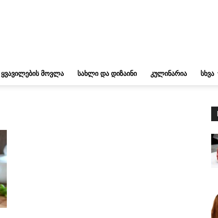
ᲧᲕᲐᲕᲘᲚᲔᲑᲘᲡ ᲛᲝᲕᲚᲐ
ᲡᲐᲮᲚᲘ ᲓᲐ ᲓᲘᲖᲐᲘᲜᲘ
ᲙᲣᲚᲘᲜᲐᲠᲘᲐ
ᲡᲮᲕᲐ