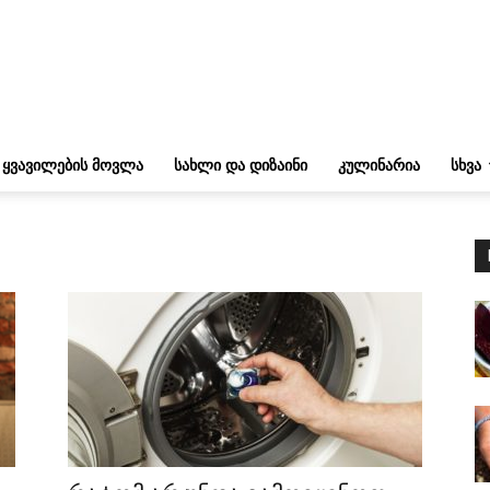
ᲧᲕᲐᲕᲘᲚᲔᲑᲘᲡ ᲛᲝᲕᲚᲐ
ᲡᲐᲮᲚᲘ ᲓᲐ ᲓᲘᲖᲐᲘᲜᲘ
ᲙᲣᲚᲘᲜᲐᲠᲘᲐ
ᲡᲮᲕᲐ