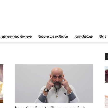
ᲧᲕᲐᲕᲘᲚᲔᲑᲘᲡ ᲛᲝᲕᲚᲐ
ᲡᲐᲮᲚᲘ ᲓᲐ ᲓᲘᲖᲐᲘᲜᲘ
ᲙᲣᲚᲘᲜᲐᲠᲘᲐ
ᲡᲮᲕᲐ